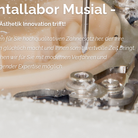
tallabor Musial -
Ästhetik Innovation trifft!
en für Sie hochqualitativen Zahnersatz her, der Ihre
n glücklich macht und Ihnen somit wertvolle Zeit bringt.
en wir für Sie mit modernen Verfahren und
gender Expertise möglich.