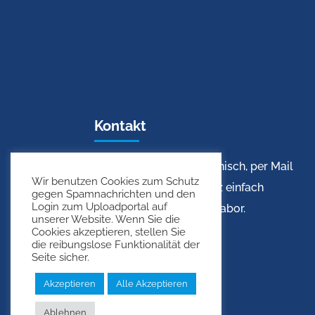
Kontakt
Sie erreichen uns telefonisch, per Mail
Wir benutzen Cookies zum Schutz
oder besuchen uns ganz einfach
gegen Spamnachrichten und den
Login zum Uploadportal auf
persönlich in unserem Labor.
unserer Website. Wenn Sie die
Cookies akzeptieren, stellen Sie
die reibungslose Funktionalität der
Seite sicher.
Akzeptieren
Alle Akzeptieren
Ablehnen