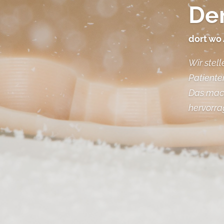
Den
dort wo 
Wir stell
Patiente
Das mach
hervorra